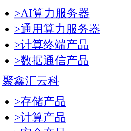
>AI算力服务器
>通用算力服务器
>计算终端产品
>数据通信产品
聚鑫汇云科
>存储产品
>计算产品