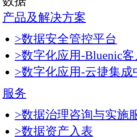
数据
产品及解决方案
>数据安全管控平台
>数字化应用-Blueni
>数字化应用-云捷集成
服务
>数据治理咨询与实施
>数据资产入表