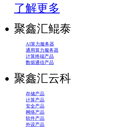
了解更多
聚鑫汇鲲泰
AI算力服务器
通用算力服务器
计算终端产品
数据通信产品
聚鑫汇云科
存储产品
计算产品
安全产品
网络产品
软件产品
外设产品