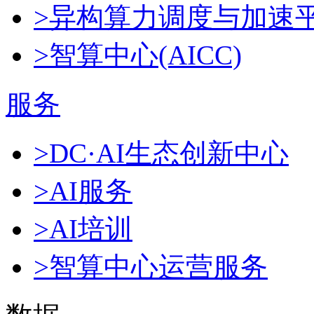
>异构算力调度与加速
>智算中心(AICC)
服务
>DC·AI生态创新中心
>AI服务
>AI培训
>智算中心运营服务