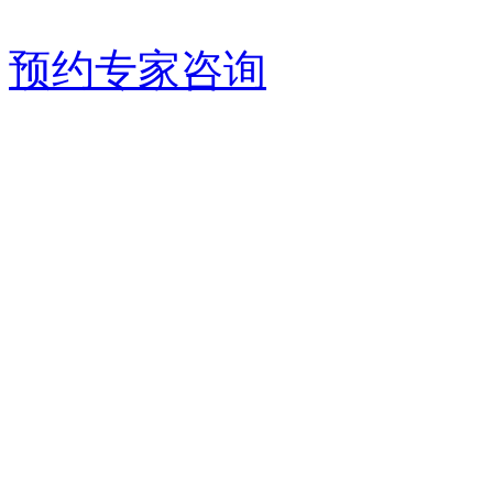
预约专家咨询