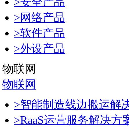
>安全产品
>网络产品
>软件产品
>外设产品
物联网
物联网
>智能制造线边搬运解
>RaaS运营服务解决方