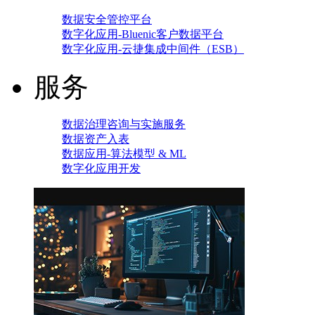
数据安全管控平台
数字化应用-Bluenic客户数据平台
数字化应用-云捷集成中间件（ESB）
服务
数据治理咨询与实施服务
数据资产入表
数据应用-算法模型 & ML
数字化应用开发