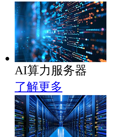
AI算力服务器
了解更多